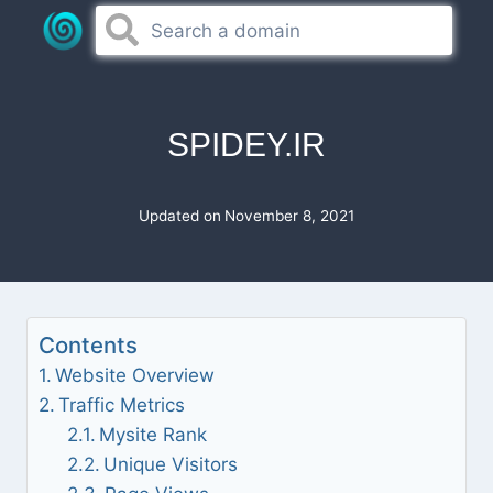
Skip
to
content
SPIDEY.IR
Updated on
November 8, 2021
Contents
Website Overview
Traffic Metrics
Mysite Rank
Unique Visitors