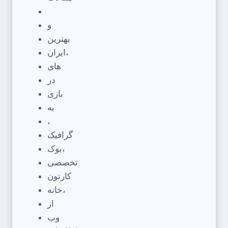
و
بهترین
ایران،
های
در
بازی
به
،
گرافیک
بوک،
تخصصی
کارتون
خانه،
از
وب