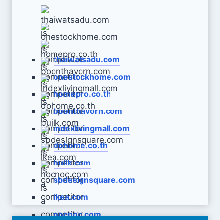
thaiwatsadu.com
onestockhome.com
homepro.co.th
boonthavorn.com
indexlivingmall.com
dohome.co.th
builk.com
sbdesignsquare.com
ikea.com
nocnoc.com